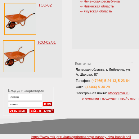
Чеченская республика
ТСО-02
Читинская область
Якутская область
ТСО-02/01
Липецкая область, г. Лебедянь, ул.
А. Шахрая, 87
Телефон:
(47466) 5-24-13, 5-23-84
Факс:
(47466) 5-30-29
Электронная почта:
office@mail.ru
о компании
продукция
прайс-лист
|
|
|
https://www.mtk-gr.ru/katalog/drenazhnye-nasosy-dlya-kanalizacii