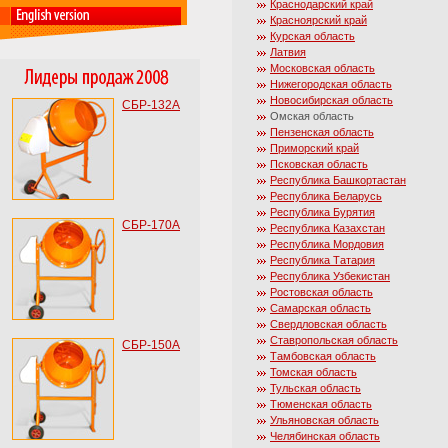
Краснодарский край
Красноярский край
Курская область
Латвия
Московская область
Нижегородская область
Новосибирская область
СБР-132А
Омская область
Пензенская область
Приморский край
Псковская область
Республика Башкортастан
Республика Беларусь
Республика Бурятия
СБР-170А
Республика Казахстан
Республика Мордовия
Республика Татария
Республика Узбекистан
Ростовская область
Самарская область
Свердловская область
Ставропольская область
СБР-150А
Тамбовская область
Томская область
Тульская область
Тюменская область
Ульяновская область
Челябинская область