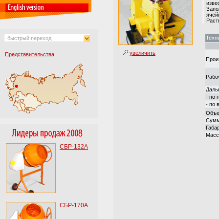
изве
Запо
ячей
Раст
Техн
быстрый переход
увеличить
Представительства
Прои
Рабо
Даль
- по 
- по 
Объе
Сумм
Габа
Масса
СБР-132А
СБР-170А