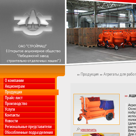
АШС
Агре
Осно
побу
испо
поло
(дли
раст
увеличить
Вяжу
Для 