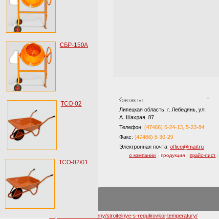
СБР-150А
ТСО-02
Липецкая область, г. Лебедянь, ул.
А. Шахрая, 87
Телефон:
(47466) 5-24-13, 5-23-84
Факс:
(47466) 5-30-29
Электронная почта:
office@mail.ru
о компании
продукция
прайс-лист
|
|
|
ТСО-02/01
http://www.weldi.ru/feny/stroitelnye-s-regulirovkoj-temperatury/