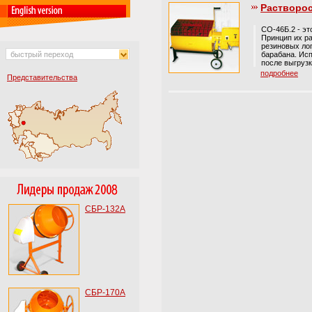
Растворо
СО-46Б.2 - э
Принцип их р
резиновых ло
быстрый переход
барабана. Исп
после выгрузк
подробнее
Представительства
СБР-132А
СБР-170А