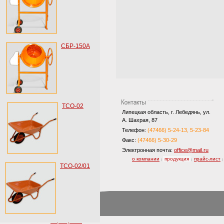
СБР-150А
ТСО-02
Липецкая область, г. Лебедянь, ул.
А. Шахрая, 87
Телефон:
(47466) 5-24-13, 5-23-84
Факс:
(47466) 5-30-29
Электронная почта:
office@mail.ru
о компании
продукция
прайс-лист
|
|
|
ТСО-02/01
ящик купить