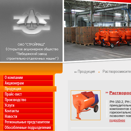
Растворос
РН-150.2, РН
принудительн
компонентов 
горизонтальн
позволяет пов
подробнее